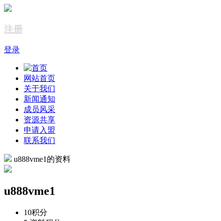
注册
登录
网站首页
关于我们
新闻通知
成员风采
资源共享
申请入盟
联系我们
u888vme1的资料
u888vme1
10
积分