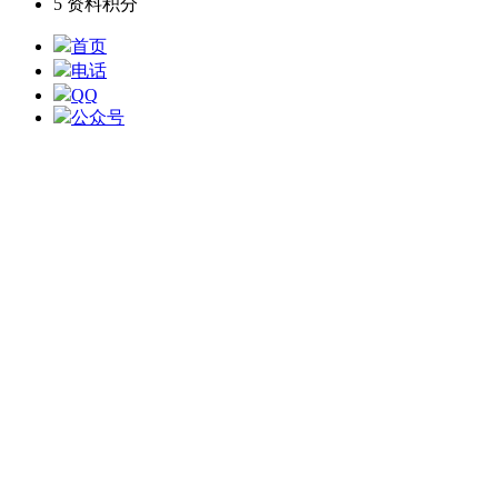
5
资料积分
首页
电话
QQ
公众号