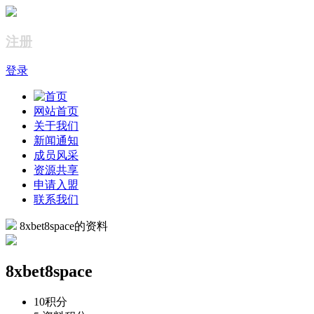
注册
登录
网站首页
关于我们
新闻通知
成员风采
资源共享
申请入盟
联系我们
8xbet8space的资料
8xbet8space
10
积分