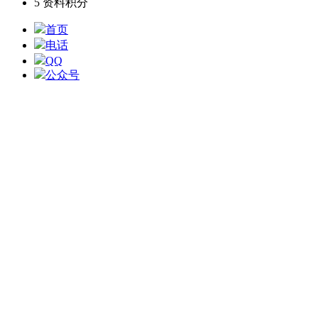
5
资料积分
首页
电话
QQ
公众号