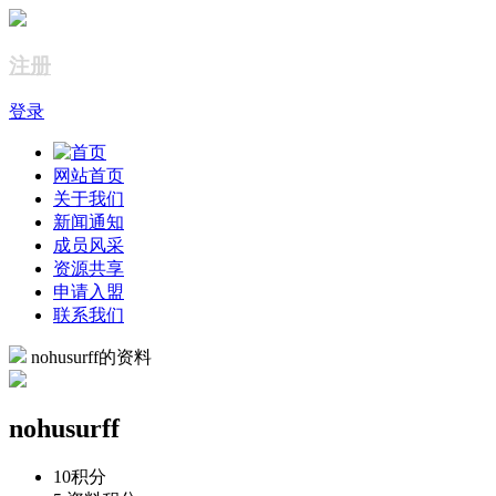
注册
登录
网站首页
关于我们
新闻通知
成员风采
资源共享
申请入盟
联系我们
nohusurff的资料
nohusurff
10
积分