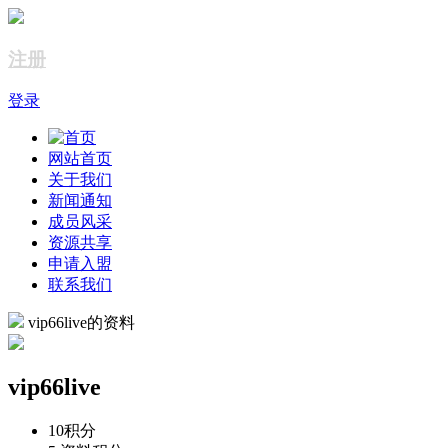
注册
登录
网站首页
关于我们
新闻通知
成员风采
资源共享
申请入盟
联系我们
vip66live的资料
vip66live
10
积分