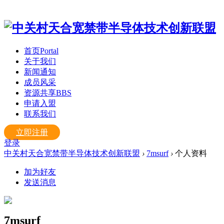
首页
Portal
关于我们
新闻通知
成员风采
资源共享
BBS
申请入盟
联系我们
立即注册
登录
中关村天合宽禁带半导体技术创新联盟
›
7msurf
›
个人资料
加为好友
发送消息
7msurf