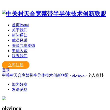
首页
Portal
关于我们
新闻通知
成员风采
资源共享
BBS
申请入盟
联系我们
立即注册
登录
中关村天合宽禁带半导体技术创新联盟
›
okvipcx
›
个人资料
加为好友
发送消息
okvipcx