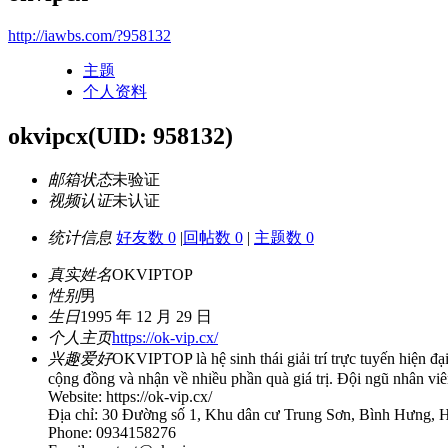
http://iawbs.com/?958132
主题
个人资料
okvipcx
(UID: 958132)
邮箱状态
未验证
视频认证
未认证
统计信息
好友数 0
|
回帖数 0
|
主题数 0
真实姓名
OKVIPTOP
性别
男
生日
1995 年 12 月 29 日
个人主页
https://ok-vip.cx/
兴趣爱好
OKVIPTOP là hệ sinh thái giải trí trực tuyến hiện đạ
cộng đồng và nhận về nhiều phần quà giá trị. Đội ngũ nhân viê
Website: https://ok-vip.cx/
Địa chỉ: 30 Đường số 1, Khu dân cư Trung Sơn, Bình Hưng, 
Phone: 0934158276