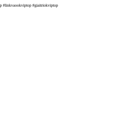
linkvaookviptop #giaitriokviptop