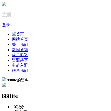
注册
登录
网站首页
关于我们
新闻通知
成员风采
资源共享
申请入盟
联系我们
88ilife的资料
88ilife
10
积分