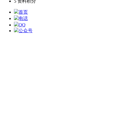
5
资料积分
首页
电话
QQ
公众号