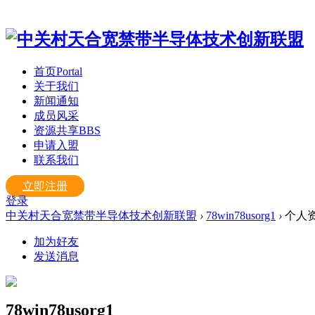
首页
Portal
关于我们
新闻通知
成员风采
资源共享
BBS
申请入盟
联系我们
立即注册
登录
中关村天合宽禁带半导体技术创新联盟
›
78win78usorg1
›
个人
加为好友
发送消息
78win78usorg1