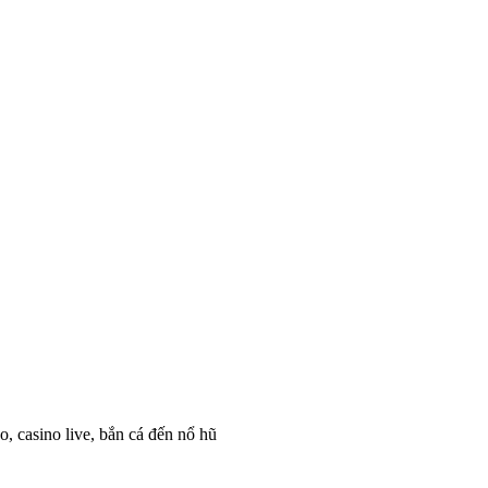
o, casino live, bắn cá đến nổ hũ