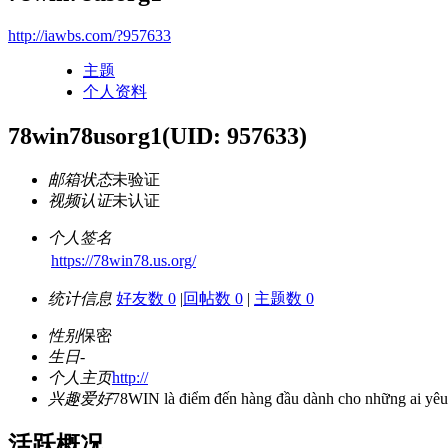
http://iawbs.com/?957633
主题
个人资料
78win78usorg1
(UID: 957633)
邮箱状态
未验证
视频认证
未认证
个人签名
https://78win78.us.org/
统计信息
好友数 0
|
回帖数 0
|
主题数 0
性别
保密
生日
-
个人主页
http://
兴趣爱好
78WIN là điểm đến hàng đầu dành cho những ai yêu thí
活跃概况