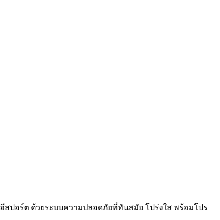
ะอีสปอร์ต ด้วยระบบความปลอดภัยที่ทันสมัย โปร่งใส พร้อมโปร