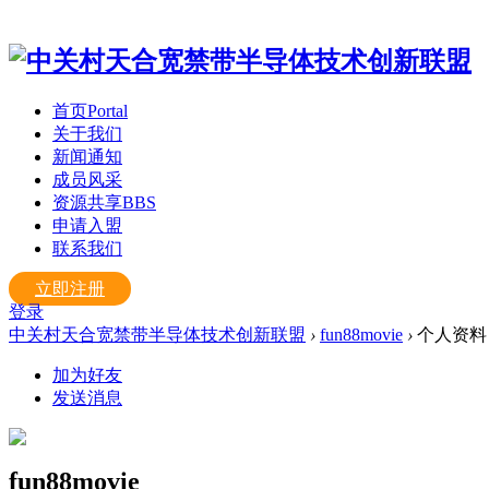
首页
Portal
关于我们
新闻通知
成员风采
资源共享
BBS
申请入盟
联系我们
立即注册
登录
中关村天合宽禁带半导体技术创新联盟
›
fun88movie
›
个人资料
加为好友
发送消息
fun88movie