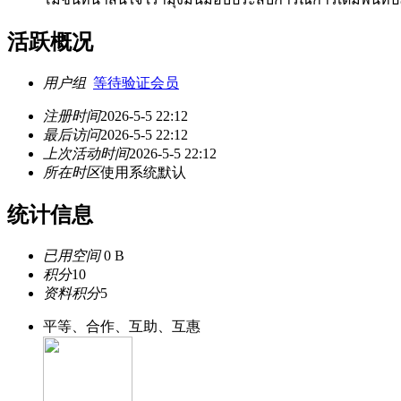
活跃概况
用户组
等待验证会员
注册时间
2026-5-5 22:12
最后访问
2026-5-5 22:12
上次活动时间
2026-5-5 22:12
所在时区
使用系统默认
统计信息
已用空间
0 B
积分
10
资料积分
5
平等、合作、互助、互惠