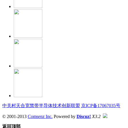
中关村天合宽禁带半导体技术创新联盟
京ICP备17067035号
© 2001-2013
Comsenz Inc.
Powered by
Discuz!
X3.2
返回顶部