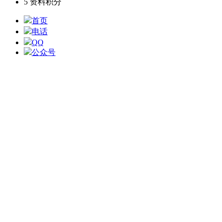
5
资料积分
首页
电话
QQ
公众号