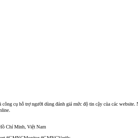
 công cụ hỗ trợ người dùng đánh giá mức độ tin cậy của các website. 
line.
 Hồ Chí Minh, Việt Nam
rt #GMNCMonitor #GMNCVerify