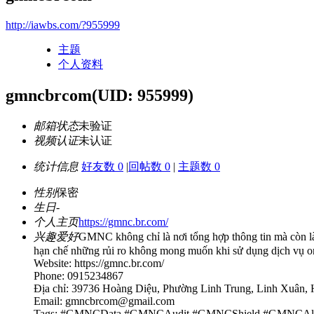
http://iawbs.com/?955999
主题
个人资料
gmncbrcom
(UID: 955999)
邮箱状态
未验证
视频认证
未认证
统计信息
好友数 0
|
回帖数 0
|
主题数 0
性别
保密
生日
-
个人主页
https://gmnc.br.com/
兴趣爱好
GMNC không chỉ là nơi tổng hợp thông tin mà còn là
hạn chế những rủi ro không mong muốn khi sử dụng dịch vụ on
Website: https://gmnc.br.com/
Phone: 0915234867
Địa chỉ: 39736 Hoàng Diệu, Phường Linh Trung, Linh Xuân,
Email: gmncbrcom@gmail.com
Tags: #GMNCData #GMNCAudit #GMNCShield #GMNCAle