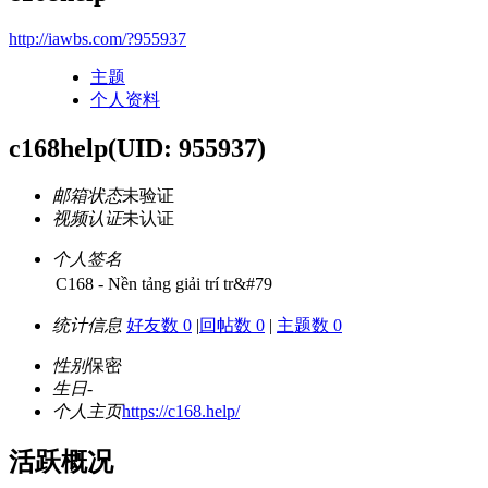
http://iawbs.com/?955937
主题
个人资料
c168help
(UID: 955937)
邮箱状态
未验证
视频认证
未认证
个人签名
C168 - Nền tảng giải trí tr&#79
统计信息
好友数 0
|
回帖数 0
|
主题数 0
性别
保密
生日
-
个人主页
https://c168.help/
活跃概况