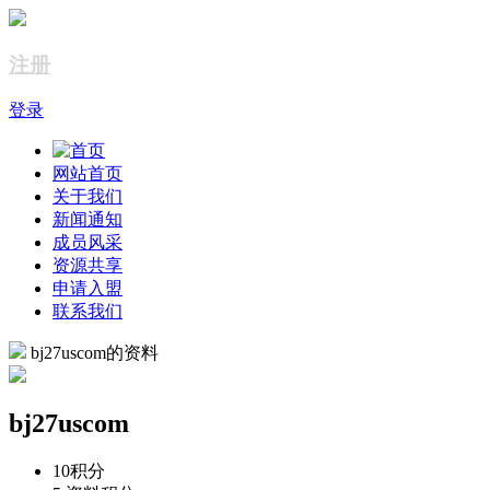
注册
登录
网站首页
关于我们
新闻通知
成员风采
资源共享
申请入盟
联系我们
bj27uscom的资料
bj27uscom
10
积分