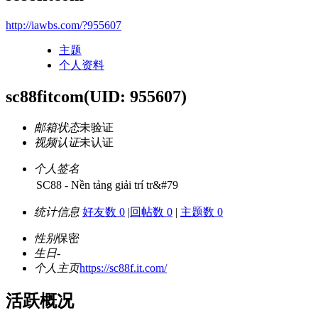
http://iawbs.com/?955607
主题
个人资料
sc88fitcom
(UID: 955607)
邮箱状态
未验证
视频认证
未认证
个人签名
SC88 - Nền tảng giải trí tr&#79
统计信息
好友数 0
|
回帖数 0
|
主题数 0
性别
保密
生日
-
个人主页
https://sc88f.it.com/
活跃概况