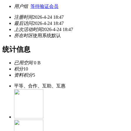
用户组
等待验证会员
注册时间
2026-4-24 18:47
最后访问
2026-4-24 18:47
上次活动时间
2026-4-24 18:47
所在时区
使用系统默认
统计信息
已用空间
0 B
积分
10
资料积分
5
平等、合作、互助、互惠