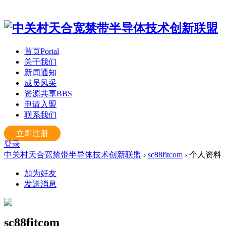
首页
Portal
关于我们
新闻通知
成员风采
资源共享
BBS
申请入盟
联系我们
立即注册
登录
中关村天合宽禁带半导体技术创新联盟
›
sc88fitcom
›
个人资料
加为好友
发送消息
sc88fitcom