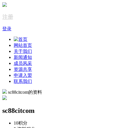
注册
登录
网站首页
关于我们
新闻通知
成员风采
资源共享
申请入盟
联系我们
sc88citcom的资料
sc88citcom
10
积分