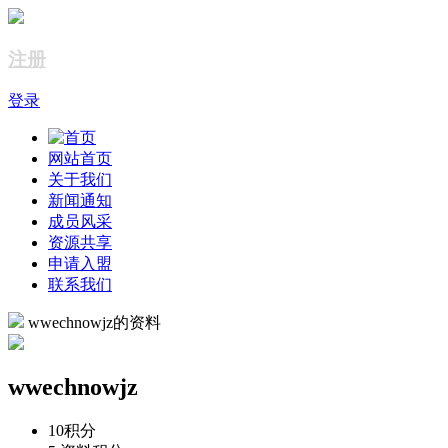
注册
登录
网站首页
关于我们
新闻通知
成员风采
资源共享
申请入盟
联系我们
wwechnowjz的资料
wwechnowjz
10
积分