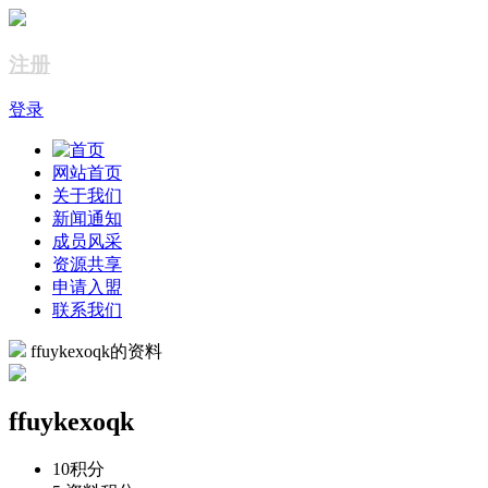
注册
登录
网站首页
关于我们
新闻通知
成员风采
资源共享
申请入盟
联系我们
ffuykexoqk的资料
ffuykexoqk
10
积分