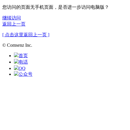
您访问的页面无手机页面，是否进一步访问电脑版？
继续访问
返回上一页
[ 点击这里返回上一页 ]
© Comsenz Inc.
首页
电话
QQ
公众号