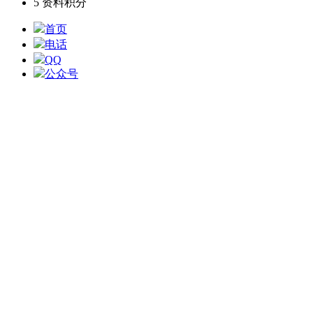
5
资料积分
首页
电话
QQ
公众号