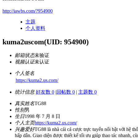
http://iawbs.com/?954900
主题
个人资料
kuma2uscom
(UID: 954900)
邮箱状态
未验证
视频认证
未认证
个人签名
https://kuma2.us.com/
统计信息
好友数 0
|
回帖数 0
|
主题数 0
真实姓名
TG88
性别
男
生日
1998 年 7 月 8 日
个人主页
https://kuma2.us.com/
兴趣爱好
TG88 là nhà cái cá cược trực tuyến nổi bật với hệ th
hấp dẫn. Giao diện được thiết kế tối ưu giúp thao tác nhanh, cù