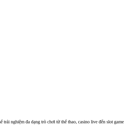
trải nghiệm đa dạng trò chơi từ thể thao, casino live đến slot game