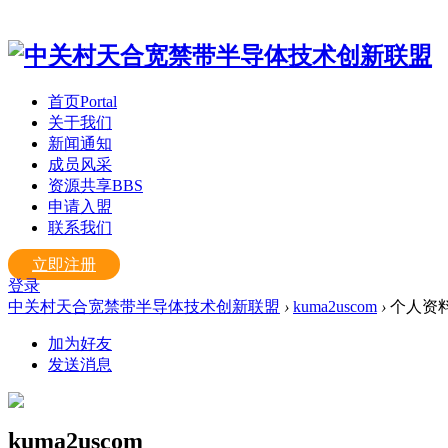
首页
Portal
关于我们
新闻通知
成员风采
资源共享
BBS
申请入盟
联系我们
立即注册
登录
中关村天合宽禁带半导体技术创新联盟
›
kuma2uscom
›
个人资
加为好友
发送消息
kuma2uscom