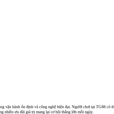
ống vận hành ổn định và công nghệ hiện đại. Người chơi tại TG88 có thể 
ng nhiều ưu đãi giá trị mang lại cơ hội thắng lớn mỗi ngày.