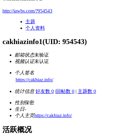
http://iawbs.com/?954543
主题
个人资料
cakhiazinfo1
(UID: 954543)
邮箱状态
未验证
视频认证
未认证
个人签名
https://cakhiaz.info/
统计信息
好友数 0
|
回帖数 0
|
主题数 0
性别
保密
生日
-
个人主页
https://cakhiaz.info/
活跃概况