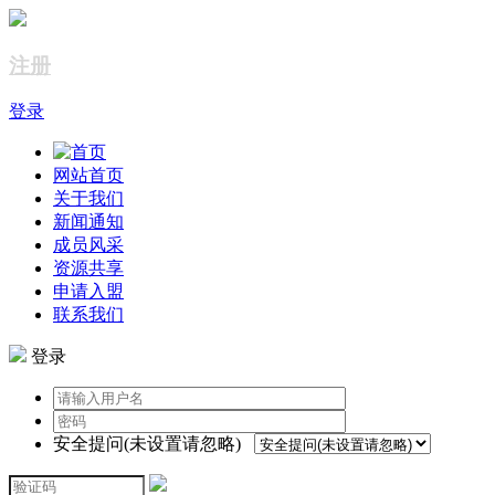
注册
登录
网站首页
关于我们
新闻通知
成员风采
资源共享
申请入盟
联系我们
登录
安全提问(未设置请忽略)