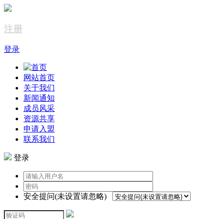
注册
登录
网站首页
关于我们
新闻通知
成员风采
资源共享
申请入盟
联系我们
登录
安全提问(未设置请忽略)