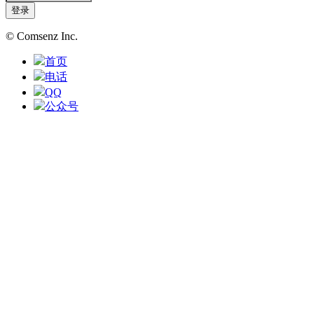
登录
© Comsenz Inc.
首页
电话
QQ
公众号