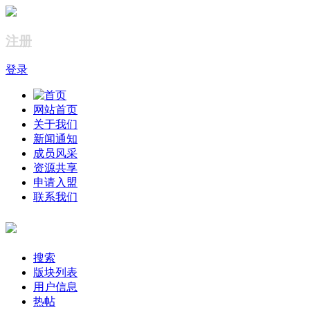
注册
登录
网站首页
关于我们
新闻通知
成员风采
资源共享
申请入盟
联系我们
搜索
版块列表
用户信息
热帖