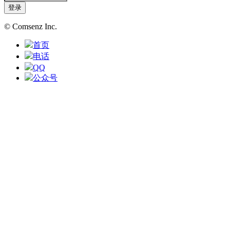
登录
© Comsenz Inc.
首页
电话
QQ
公众号