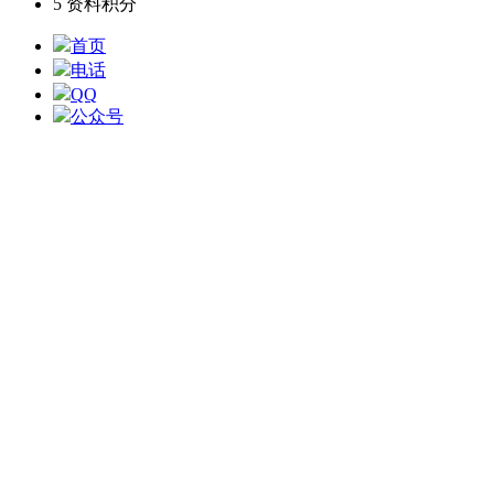
5
资料积分
首页
电话
QQ
公众号