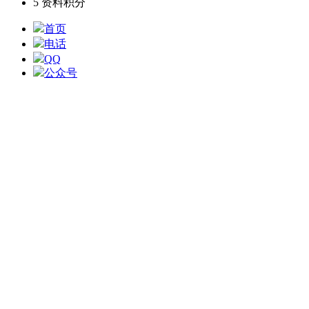
5
资料积分
首页
电话
QQ
公众号