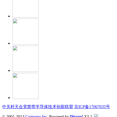
中关村天合宽禁带半导体技术创新联盟
京ICP备17067035号
© 2001-2013
Comsenz Inc.
Powered by
Discuz!
X3.2