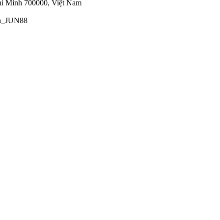
hí Minh 700000, Việt Nam
ca_JUN88