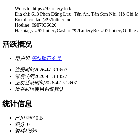
Website: https://92lottery.bid/
Địa chỉ: 613 Phan Đăng Lưu, Tân An, Tân Sơn Nhì, Hồ Chí M
Email: contact@92lottery.bid
Hotline: 0987036626
Hashtags: #92LotteryCasino #92LotteryBet #92LotteryOnli
活跃概况
用户组
等待验证会员
注册时间
2026-4-13 18:07
最后访问
2026-4-13 18:27
上次活动时间
2026-4-13 18:07
所在时区
使用系统默认
统计信息
已用空间
0 B
积分
10
资料积分
5