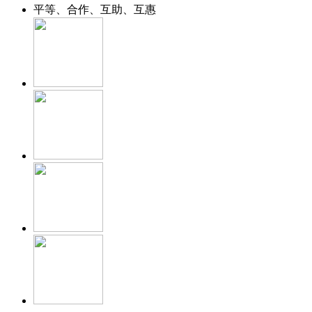
平等、合作、互助、互惠