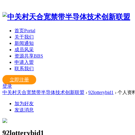
首页
Portal
关于我们
新闻通知
成员风采
资源共享
BBS
申请入盟
联系我们
立即注册
登录
中关村天合宽禁带半导体技术创新联盟
›
92lotterybid1
›
个人资
加为好友
发送消息
92lotterybid1