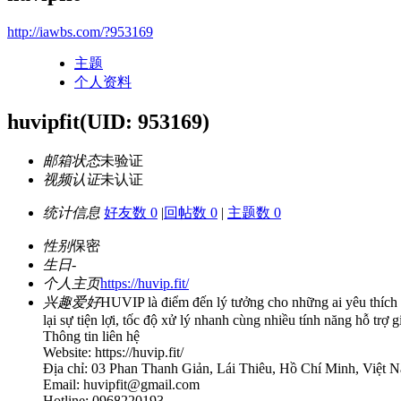
http://iawbs.com/?953169
主题
个人资料
huvipfit
(UID: 953169)
邮箱状态
未验证
视频认证
未认证
统计信息
好友数 0
|
回帖数 0
|
主题数 0
性别
保密
生日
-
个人主页
https://huvip.fit/
兴趣爱好
HUVIP là điểm đến lý tưởng cho những ai yêu thích gi
lại sự tiện lợi, tốc độ xử lý nhanh cùng nhiều tính năng hỗ trợ 
Thông tin liên hệ
Website: https://huvip.fit/
Địa chỉ: 03 Phan Thanh Giản, Lái Thiêu, Hồ Chí Minh, Việt 
Email: huvipfit@gmail.com
Hotline: 0968220193