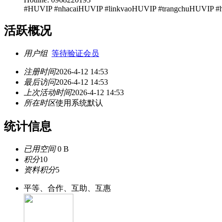
#HUVIP #nhacaiHUVIP #linkvaoHUVIP #trangchuHUVIP #hu
活跃概况
用户组
等待验证会员
注册时间
2026-4-12 14:53
最后访问
2026-4-12 14:53
上次活动时间
2026-4-12 14:53
所在时区
使用系统默认
统计信息
已用空间
0 B
积分
10
资料积分
5
平等、合作、互助、互惠