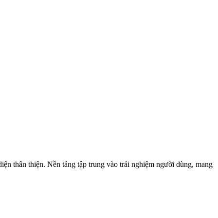
 diện thân thiện. Nền tảng tập trung vào trải nghiệm người dùng, mang