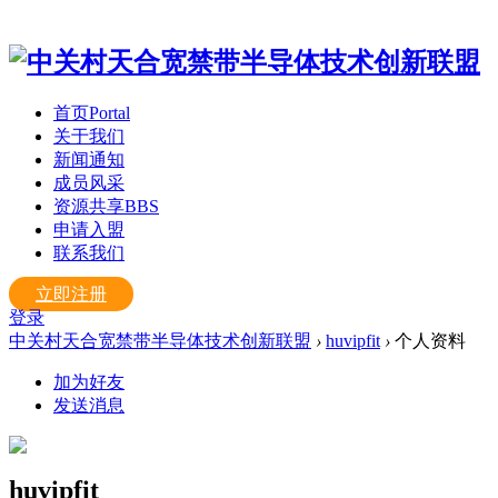
首页
Portal
关于我们
新闻通知
成员风采
资源共享
BBS
申请入盟
联系我们
立即注册
登录
中关村天合宽禁带半导体技术创新联盟
›
huvipfit
›
个人资料
加为好友
发送消息
huvipfit