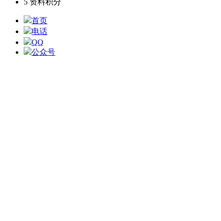
5
资料积分
首页
电话
QQ
公众号