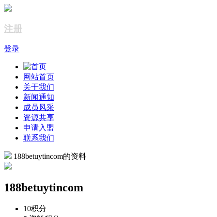
注册
登录
网站首页
关于我们
新闻通知
成员风采
资源共享
申请入盟
联系我们
188betuytincom的资料
188betuytincom
10
积分