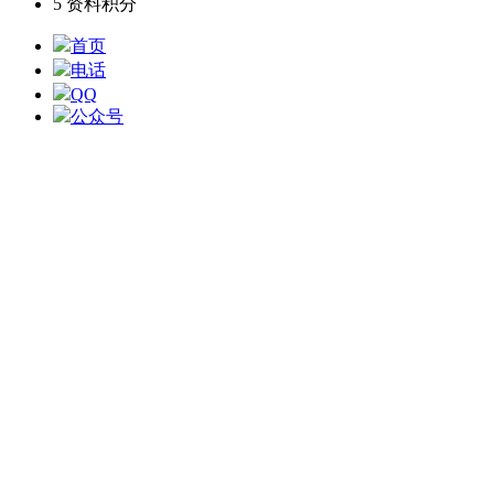
5
资料积分
首页
电话
QQ
公众号