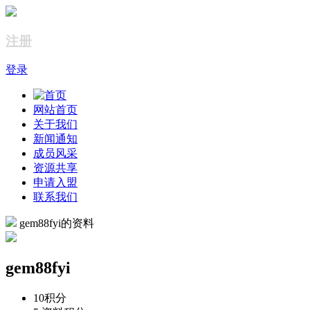
注册
登录
网站首页
关于我们
新闻通知
成员风采
资源共享
申请入盟
联系我们
gem88fyi的资料
gem88fyi
10
积分