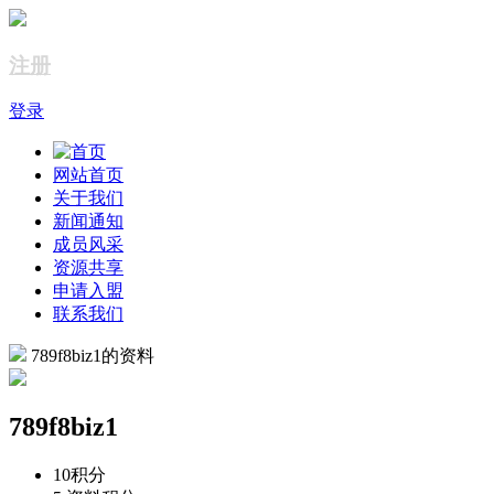
注册
登录
网站首页
关于我们
新闻通知
成员风采
资源共享
申请入盟
联系我们
789f8biz1的资料
789f8biz1
10
积分