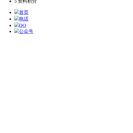
5
资料积分
首页
电话
QQ
公众号