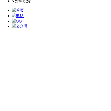
5
资料积分
首页
电话
QQ
公众号