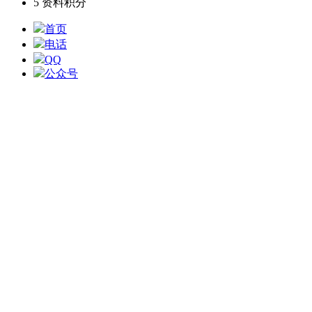
5
资料积分
首页
电话
QQ
公众号