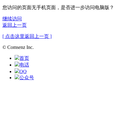
您访问的页面无手机页面，是否进一步访问电脑版？
继续访问
返回上一页
[ 点击这里返回上一页 ]
© Comsenz Inc.
首页
电话
QQ
公众号