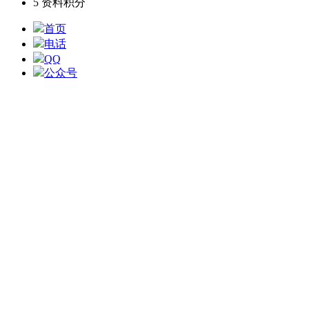
5
资料积分
首页
电话
QQ
公众号