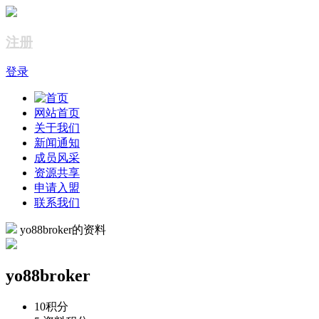
注册
登录
网站首页
关于我们
新闻通知
成员风采
资源共享
申请入盟
联系我们
yo88broker的资料
yo88broker
10
积分