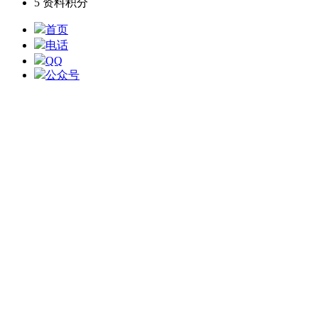
5
资料积分
首页
电话
QQ
公众号