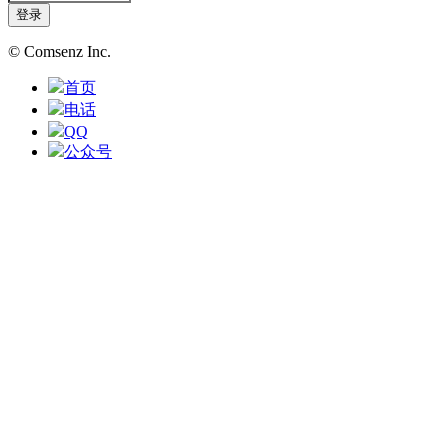
登录
© Comsenz Inc.
首页
电话
QQ
公众号