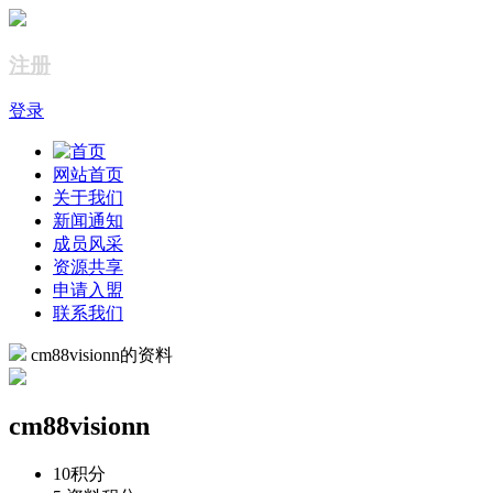
注册
登录
网站首页
关于我们
新闻通知
成员风采
资源共享
申请入盟
联系我们
cm88visionn的资料
cm88visionn
10
积分