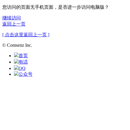
您访问的页面无手机页面，是否进一步访问电脑版？
继续访问
返回上一页
[ 点击这里返回上一页 ]
© Comsenz Inc.
首页
电话
QQ
公众号