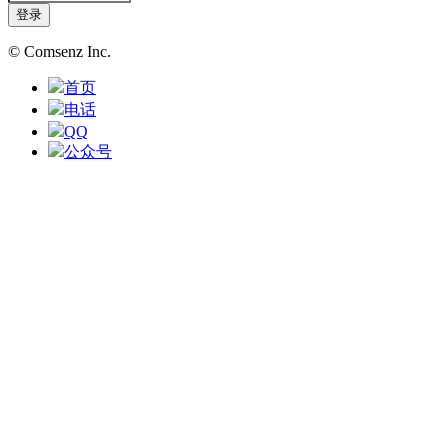
登录
© Comsenz Inc.
首页
电话
QQ
公众号