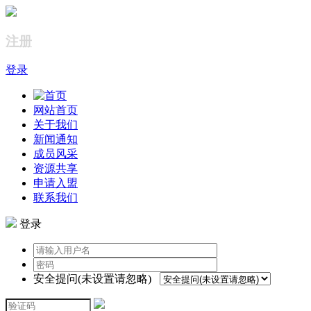
注册
登录
网站首页
关于我们
新闻通知
成员风采
资源共享
申请入盟
联系我们
登录
安全提问(未设置请忽略)