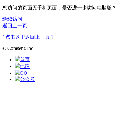
您访问的页面无手机页面，是否进一步访问电脑版？
继续访问
返回上一页
[ 点击这里返回上一页 ]
© Comsenz Inc.
首页
电话
QQ
公众号