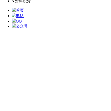
5
资料积分
首页
电话
QQ
公众号