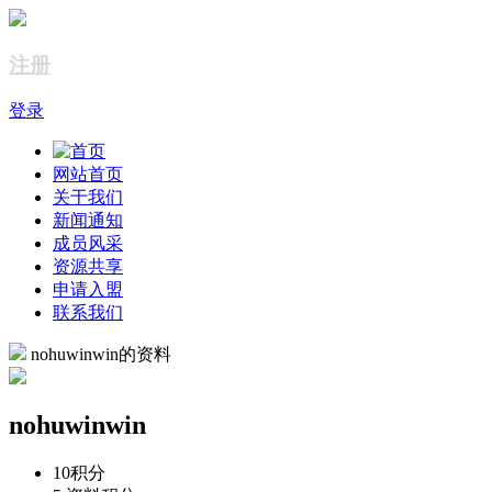
注册
登录
网站首页
关于我们
新闻通知
成员风采
资源共享
申请入盟
联系我们
nohuwinwin的资料
nohuwinwin
10
积分